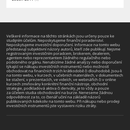
Veškeré informace na těchto stránkách jsou určeny pouze ke
studijním účelům. Neposkytujeme finanční poradenství.
Neposkytujeme investiční doporučení. Informace na tomto webu
představují subjektivní názory autorů, kteří zde publikují. Nejsme
registrovaným investičním poradcem, brokerem, dealerem,
agentem nebo reprezentantem žádného regulačního nebo
podobného orgánu. Nenabízíme žádné analýzy nebo doporučení
týkající se nákupu investičních instrumentů nebo možností
obchodovat na finančních trzích krátkodobě či dlouhodobě. Jsou-li
na tomto webu, v kurzech, v učebních materiálech, v dokumentech
ke stažení, v prezentacích, ve videích, ve webinářích či v online
kurzech zmiňovány konkrétní finanční nástroje, obchodní
strategie, podkladová aktiva či deriváty, je to vždy a pouze
za účelem studia obchodování na burze. Neneseme žádnou
odpovědnost za to, co čtenář učiní na základě názorů
publikovaných kdekoliv na tomto webu. Při nákupu nebo prodeji
investičních instrumentů jste vystaveni riziku ztráty.