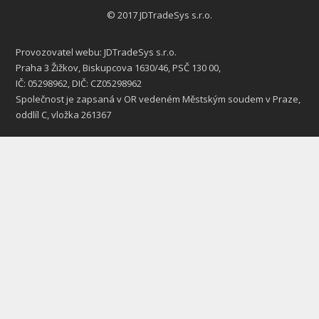
© 2017 JDTradeSys s.r.o.
Provozovatel webu: JDTradeSys s.r.o.
Praha 3 Žižkov, Biskupcova 1630/46, PSČ 130 00,
IČ: 05298962, DIČ: CZ05298962
Společnost je zapsaná v OR vedeném Městským soudem v Praze,
oddlíl C, vložka 261367