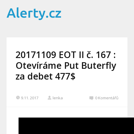
Alerty.cz
20171109 EOT II č. 167 :
Otevíráme Put Buterfly
za debet 477$
9.11. 2017
lenka
0 Komentářů